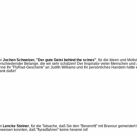
ei
Jochen Schweizer, "Der gute Geist behind the scines"
, für die Ideen und Moti
erschiedenster Belange, die wir sehr schätzen! Der Inspirator vieler Menschen und 
hne Ihr "FlyRad-Geschenk" an Judith Williams und Ihr persönliches Handeln hätte
ank dafür!
ei
Lencke Steiner
, für die Tatsache, daß Sie den "Besenritt" mit Bravour gemeist
eweisen konnten, daß "flyradfahren" keine hexerei ist!