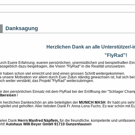
Danksagung
Herzlichen Dank an alle Unterstützer/-
"FlyRad"!
urch Euere Erfahrung, eueren persönlichen, unermüdlichen und beispielhaften Eins
assgeblich dazu beigetragen, die Vision "FlyRad" in die Realität umzusetzen.
ir haben schon viel erreicht und sind einen grossen Schritt weitergekommen.
a unsere Motivation vor allem durch Euer Zutun ständig gewachsen ist, hat sich b
och weiter verstärkt, das Projekt "FlyRad" weiterzubringen.
ür den persönlichen Einsatz mit dem FlyRad bei der Eröffnung der "Schlager Cham
ilbereisen
!
in herzliches Dankeschön an alle beteiligten der
MUNICH MASH
. Ihr habt uns seh
egleitet und geholfen. Aller liebsten Dank Fr. Anna-Lena Fuchs. Es war schön mit E
ielen Dank
Herrn Manfred Näpflein,
für die freundliche, kompetente und umfassen
eht!
Autohaus Willi Beyer GmbH 91710 Gunzenhausen