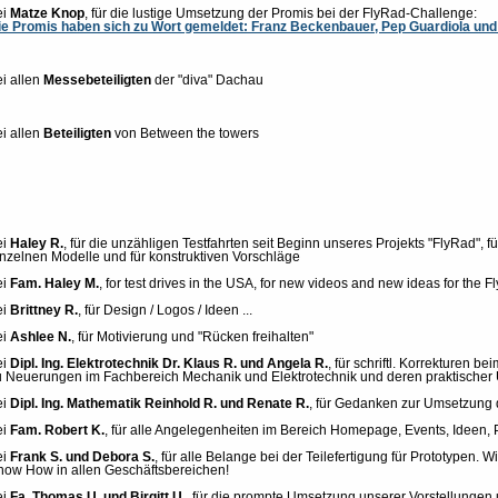
ei
Matze Knop
, für die lustige Umsetzung der Promis bei der FlyRad-Challenge:
ie Promis haben sich zu Wort gemeldet: Franz Beckenbauer, Pep Guardiola und
i allen
Messebeteiligten
der "diva" Dachau
i allen
Beteiligten
von Between the towers
ei
Haley R.
, für die unzähligen Testfahrten seit Beginn unseres Projekts "FlyRad", f
inzelnen Modelle und für konstruktiven Vorschläge
ei
Fam. Haley M.
, for test drives in the USA, for new videos and new ideas for the F
ei
Brittney R.
, für Design / Logos / Ideen ...
ei
Ashlee N.
, für Motivierung und "Rücken freihalten"
ei
Dipl. Ing. Elektrotechnik Dr. Klaus R. und Angela R.
, für schriftl. Korrekturen 
u Neuerungen im Fachbereich Mechanik und Elektrotechnik und deren praktische
ei
Dipl. Ing. Mathematik Reinhold R. und Renate R.
, für Gedanken zur Umsetzung d
ei
Fam. Robert K.
, für alle Angelegenheiten im Bereich Homepage, Events, Ideen, Pr
ei
Frank S. und Debora S.
, für alle Belange bei der Teilefertigung für Prototypen. 
now How in allen Geschäftsbereichen!
ei
Fa. Thomas U. und Birgitt U.
, für die prompte Umsetzung unserer Vorstellungen un