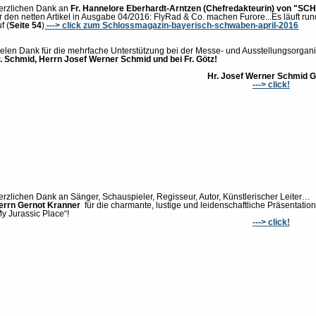
erzlichen Dank an
Fr. Hannelore Eberhardt-Arntzen (Chefredakteurin) von "
ür den netten Artikel in Ausgabe 04/2016: FlyRad & Co. machen Furore...Es läuft run
f (
Seite 54
)
---> click zum Schlossmagazin-bayerisch-schwaben-april-2016
ielen Dank für die mehrfache Unterstützung bei der Messe- und Ausstellungsorgan
r. Schmid,
Herrn Josef Werner Schmid
und bei Fr. Götz!
Hr. Josef Werner Schmid
---> click!
erzlichen Dank an Sänger, Schauspieler, Regisseur, Autor, Künstlerischer Leiter…
errn Gernot Kranner
für die charmante, lustige und leidenschaftliche Präsentati
My Jurassic Place“!
---> click!