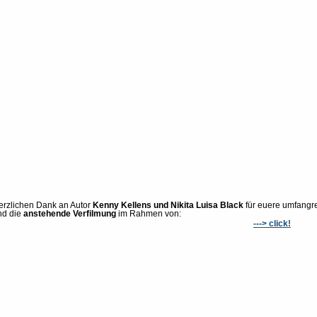
erzlichen Dank an Autor
Kenny Kellens und Nikita Luisa Black
für euere umfangr
nd die
anstehende Verfilmung
im Rahmen von:
---> click!