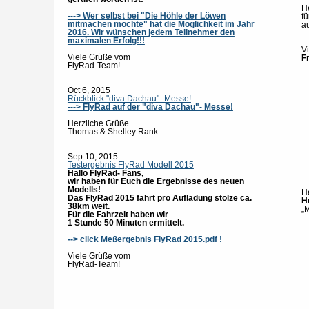
H
---> Wer selbst bei "Die Höhle der Löwen
f
mitmachen möchte" hat die Möglichkeit im Jahr
au
2016. Wir wünschen jedem Teilnehmer den
maximalen Erfolg!!!
V
Viele Grüße vom
F
FlyRad-Team!
Oct 6, 2015
Rückblick "diva Dachau" -Messe!
---> FlyRad auf der "diva Dachau"- Messe!
Herzliche Grüße
Thomas & Shelley Rank
Sep 10, 2015
Testergebnis FlyRad Modell 2015
Hallo FlyRad- Fans,
wir haben für Euch die Ergebnisse des neuen
Modells!
H
Das FlyRad 2015 fährt pro Aufladung stolze ca.
H
38km weit.
„
Für die Fahrzeit haben wir
1 Stunde 50 Minuten ermittelt.
--> click Meßergebnis FlyRad 2015.pdf !
Viele Grüße vom
FlyRad-Team!