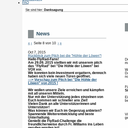
FAQ
Sie sind hier:
Danksagung
News
«
‹
Seite 8 von 10
›
»
Oct 7, 2015
Rückblick zum Pitch bei die "Höhle der Löwen"!
Hallo FlyRad-Fans!
D
Am 29.09. 2015 stellten wir mit unserem pitch
m
das "FlyRad" bei "Die Höhle der Löwen" bei
VOX vor.
W
Wir konnten kein Investment ergattern, dennoch
D
haben sich viele neuen Türen geöffnet.
n
---> Vorschau zum Pitch bei "Die Höhle der
Löwen" von 2015 !
F
Wir wollen unsere Ziele erreichen und kämpfen
S
mit all unseren Mitteln.
Nur mit der Unterstützung jedes einzelnen von
E
Euch kommen wir schneller ans Ziel!
b
Vielen Dank an alle Unterstützerinnen und
Unterstützer!
Was können wir Euch im Gegenzug anbieten?
Spannende Weiterentwicklung und beste
V
Unterhaltung.
g
Genießt die FlyRad-Challenge die
freundlicherweise durch Fr. Williams ins Leben
gerufen worden ist!