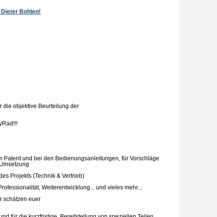
 Dieter Bohlen!
ür die objektive Beurteilung der
lyRad!!!
beim Patent und bei den Bedienungsanleitungen, für Vorschläge
r Umsetzung
es Projekts (Technik & Vertrieb)
ofessionalität, Weiterentwicklung... und vieles mehr...
Wir schätzen euer
d für die kurzfristige Bereitstellung von speziellen Teilen