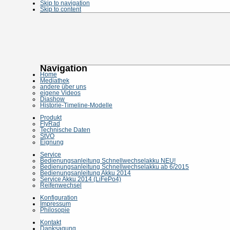
Skip to navigation
Skip to content
Navigation
Home
Mediathek
andere über uns
eigene Videos
Diashow
Historie-Timeline-Modelle
Produkt
FlyRad
Technische Daten
StVO
Eignung
Service
Bedienungsanleitung Schnellwechselakku NEU!
Bedienungsanleitung Schnellwechselakku ab 6/2015
Bedienungsanleitung Akku 2014
Service Akku 2014 (LiFePo4)
Reifenwechsel
Konfiguration
Impressum
Philosopie
Kontakt
Danksagung