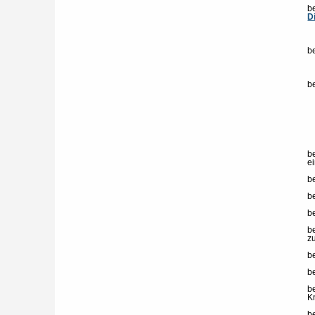
b
D
be
be
b
e
b
b
b
b
z
b
b
b
K
b