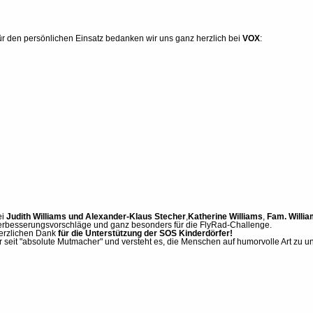
ür den persönlichen Einsatz bedanken wir uns ganz herzlich bei
VOX
:
ei
Judith Williams und Alexander-Klaus Stecher
,
Katherine Williams
,
Fam. Willi
erbesserungsvorschläge und ganz besonders für die FlyRad-Challenge.
erzlichen Dank
für die Unterstützung der SOS Kinderdörfer!
hr seit "absolute Mutmacher" und versteht es, die Menschen auf humorvolle Art zu un