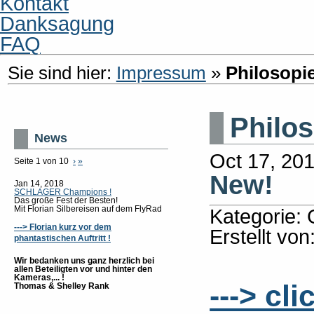
Kontakt
Danksagung
FAQ
Sie sind hier:
Impressum
»
Philosopi
Philo
News
Oct 17, 20
Seite 1 von 10
›
»
New!
Jan 14, 2018
SCHLAGER Champions !
Das große Fest der Besten!
Mit Florian Silbereisen auf dem FlyRad
Kategorie: 
---> Florian kurz vor dem
Erstellt von
phantastischen Auftritt !
Wir bedanken uns ganz herzlich bei
allen Beteiligten vor und hinter den
Kameras,... !
---> cl
Thomas & Shelley Rank