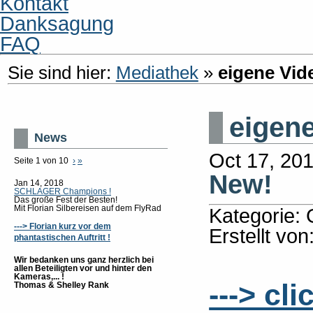
Kontakt
Danksagung
FAQ
Sie sind hier:
Mediathek
»
eigene Vid
eigen
News
Oct 17, 20
Seite 1 von 10
›
»
New!
Jan 14, 2018
SCHLAGER Champions !
Das große Fest der Besten!
Mit Florian Silbereisen auf dem FlyRad
Kategorie: 
---> Florian kurz vor dem
Erstellt von
phantastischen Auftritt !
Wir bedanken uns ganz herzlich bei
allen Beteiligten vor und hinter den
Kameras,... !
---> cl
Thomas & Shelley Rank