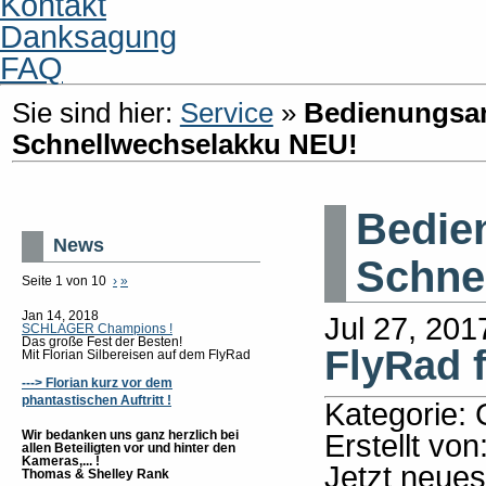
Kontakt
Danksagung
FAQ
Sie sind hier:
Service
»
Bedienungsan
Schnellwechselakku NEU!
Bedie
News
Schne
Seite 1 von 10
›
»
Jan 14, 2018
Jul 27, 201
SCHLAGER Champions !
Das große Fest der Besten!
FlyRad 
Mit Florian Silbereisen auf dem FlyRad
---> Florian kurz vor dem
phantastischen Auftritt !
Kategorie: 
Wir bedanken uns ganz herzlich bei
Erstellt von
allen Beteiligten vor und hinter den
Kameras,... !
Jetzt neues
Thomas & Shelley Rank