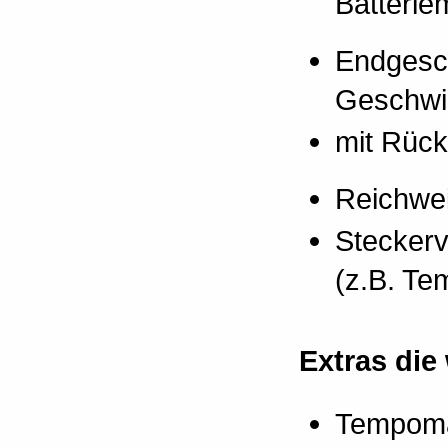
Batteri
Endgesch
Geschwin
mit Rück
Reichwei
Steckerv
(z.B. Te
Extras die
Tempomat