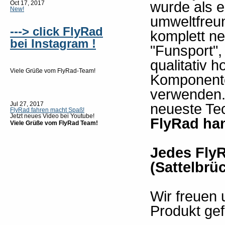
wurde als 
Oct 17, 2017
New!
umweltfreu
---> click FlyRad
komplett n
bei Instagram !
"Funsport",
qualitativ 
Viele Grüße vom FlyRad-Team!
Komponente
verwenden. 
neueste Te
Jul 27, 2017
FlyRad fahren macht Spaß!
Jetzt neues Video bei Youtube!
FlyRad han
Viele Grüße vom FlyRad Team!
Jedes FlyR
(Sattelbr
Wir freuen 
Produkt gefä