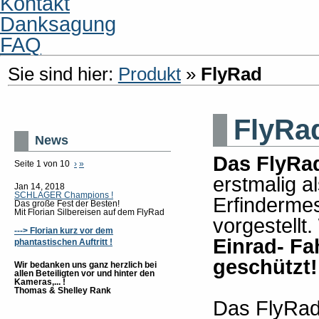
Kontakt
Danksagung
FAQ
Sie sind hier:
Produkt
»
FlyRad
FlyRa
News
Das FlyRa
Seite 1 von 10
›
»
erstmalig a
Jan 14, 2018
SCHLAGER Champions !
Erfinderme
Das große Fest der Besten!
Mit Florian Silbereisen auf dem FlyRad
vorgestellt.
---> Florian kurz vor dem
Einrad- Fa
phantastischen Auftritt !
geschützt!
Wir bedanken uns ganz herzlich bei
allen Beteiligten vor und hinter den
Kameras,... !
Thomas & Shelley Rank
Das FlyRad 