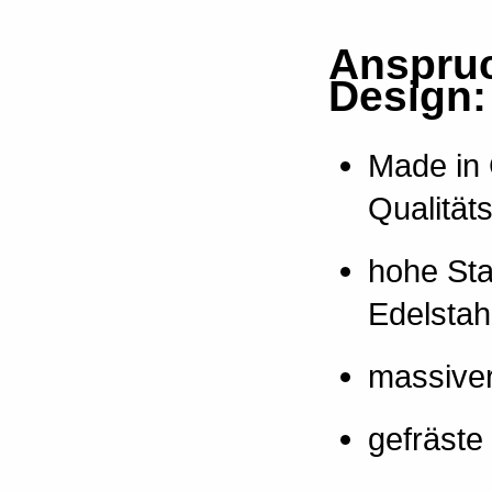
Anspruc
Design:
Made in
Qualität
hohe Stab
Edelsta
massiver
gefräste