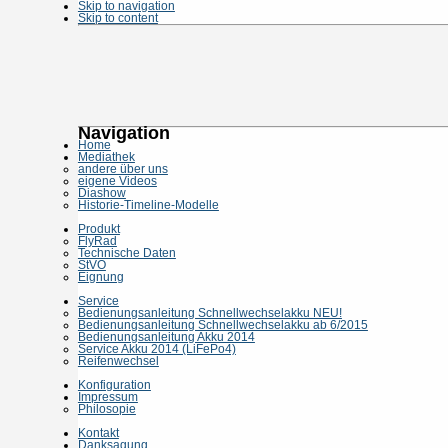
Skip to navigation
Skip to content
Navigation
Home
Mediathek
andere über uns
eigene Videos
Diashow
Historie-Timeline-Modelle
Produkt
FlyRad
Technische Daten
StVO
Eignung
Service
Bedienungsanleitung Schnellwechselakku NEU!
Bedienungsanleitung Schnellwechselakku ab 6/2015
Bedienungsanleitung Akku 2014
Service Akku 2014 (LiFePo4)
Reifenwechsel
Konfiguration
Impressum
Philosopie
Kontakt
Danksagung