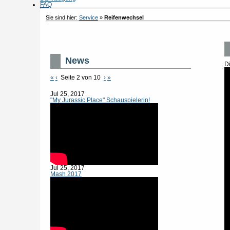
FAQ
Sie sind hier:
Service
»
Reifenwechsel
News
D
«
‹
Seite 2 von 10
›
»
Jul 25, 2017
"My Jurassic Place" Schauspielerin!
Jul 25, 2017
Mash 2017