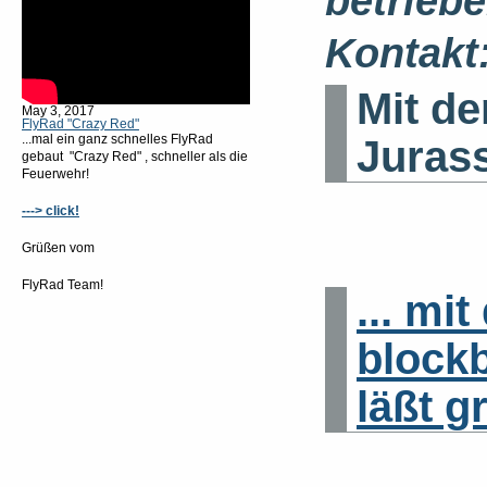
betriebe
Kontakt
Mit d
May 3, 2017
FlyRad "Crazy Red"
...mal ein ganz schnelles FlyRad
Jurass
gebaut "Crazy Red" , schneller als die
Feuerwehr!
---> click!
Grüßen vom
FlyRad Team!
... mi
blockb
läßt g