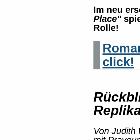
Im neu er
Place"
spi
Rolle!
Roman 
click!
Rückbl
Replika
Von Judith 
mit Pravour